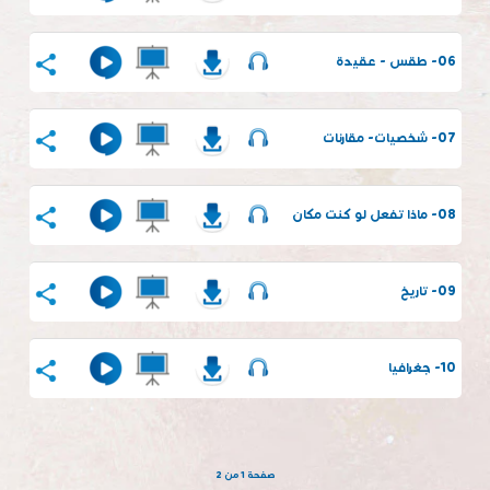
06- طقس - عقيدة
07- شخصيات- مقارنات
08- ماذا تفعل لو كنت مكان
09- تاريخ
10- جغرافيا
صفحة 1 من 2