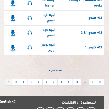
Dr. Hany
02- Fasting and hidden
Maher
works
أبونا داود
02- اصحاح 1
لمعي
أبونا داود
02- اصحاح 1 & 2
لمعي
أبونا بولس
02- تكوين 1
جورج
صفحة 1 من 13
1
2
3
4
5
6
7
8
9
10
…
»
»»
English
للمساعدة أو الاقتراحات