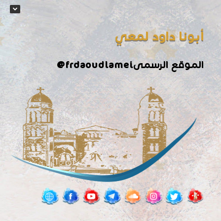
أبونا داود لمعي
الموقع الرسمى
@frdaoudlamei