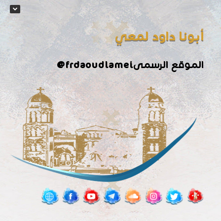
أبونا داود لمعي
الموقع الرسمى
@frdaoudlamei